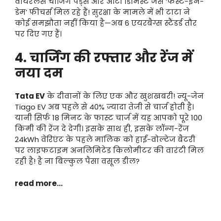
वायरलेस चार्जिंग पैड्स और ऑटो डिमिस्ट जैसे ‘फर्स्ट-इन-
डेम’ फीचर्स मिल रहे हैं! सुरक्षा के मामले में भी टाटा ने
कोई समझौता नहीं किया है—अब 6 एयरबैग्स स्टैंडर्ड तौर
पर दिए गए हैं।
4. चार्जिंग की रफ्तार और रेंज में
नया दम
Tata EV
के दीवानों के लिए एक और खुशखबरी! न्यू-जेन
Tiago EV अब पहले से 40% ज्यादा तेजी से चार्ज होती है।
यानी सिर्फ 18 मिनट के फास्ट चार्ज में यह आपको पूरे 100
किमी की रेंज दे देगी। इसके साथ ही, इसके लॉन्ग-रेंज
24kWh वेरिएंट के पहले मालिक को हाई-वोल्टेज बैटरी
पर लाइफटाइम अनलिमिटेड किलोमीटर की वारंटी मिल
रही है! है ना बिल्कुल पैसा वसूल डील?
read more…