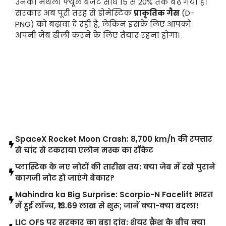
उनका मंथली फ्यूल बजट सीधे 15 से 20% तक बढ़ गया है।
सरकार अब पूरी तरह से डोमेस्टिक
प्राकृतिक गैस
(D-
PNG) को बढ़ावा दे रही है, लेकिन इसके लिए आपको
अपनी जेब ढीली करने के लिए तैयार रहना होगा।
LATEST POST
SpaceX Rocket Moon Crash: 8,700 km/h की रफ्तार
से चांद से टकराया एलोन मस्क का रॉकेट
प्लास्टिक के नए नोटों की तारीख तय: क्या जेब में रखे पुराने
कागजी नोट हो जाएंगे बेकार?
Mahindra ka Big Surprise: Scorpio-N Facelift भारत
में हुई लॉन्च, ₹13.69 लाख से शुरू; जानें क्या-क्या बदला!
LIC OFS पर सरकार का बड़ा दांव: शेयर क्रैश के बीच क्या