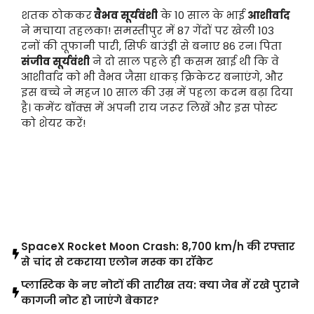
शतक ठोककर
वैभव सूर्यवंशी
के 10 साल के भाई
आशीर्वाद
ने मचाया तहलका! समस्तीपुर में 87 गेंदों पर खेली 103
रनों की तूफानी पारी, सिर्फ बाउंड्री से बनाए 86 रन। पिता
संजीव सूर्यवंशी
ने दो साल पहले ही कसम खाई थी कि वे
आशीर्वाद को भी वैभव जैसा धाकड़ क्रिकेटर बनाएंगे, और
इस बच्चे ने महज 10 साल की उम्र में पहला कदम बढ़ा दिया
है। कमेंट बॉक्स में अपनी राय जरूर लिखें और इस पोस्ट
को शेयर करें!
LATEST POST
SpaceX Rocket Moon Crash: 8,700 km/h की रफ्तार
से चांद से टकराया एलोन मस्क का रॉकेट
प्लास्टिक के नए नोटों की तारीख तय: क्या जेब में रखे पुराने
कागजी नोट हो जाएंगे बेकार?