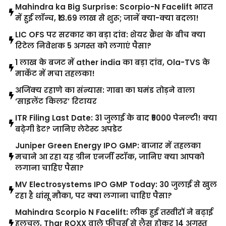
Mahindra ka Big Surprise: Scorpio-N Facelift भारत
में हुई लॉन्च, ₹13.69 लाख से शुरू; जानें क्या-क्या बदला!
LIC OFS पर सरकार का बड़ा दांव: शेयर क्रैश के बीच क्या
रिटेल निवेशक 5 अगस्त को लगाएं पैसा?
1 लाख के बजट में ather india का बड़ा दांव, Ola-TVS के
मार्केट में मचा तहलका!
अजिंक्य रहाणे का संन्यास: गाबा का घमंड तोड़ने वाला
‘साइलेंट किलर’ रिटायर
ITR Filing Last Date: 31 जुलाई के बाद ₹5000 पेनल्टी! क्या
बढ़ेगी डेट? जानिए लेटेस्ट अपडेट
Juniper Green Energy IPO GMP: बाजार में तहलका
मचाने आ रहा यह ग्रीन एनर्जी स्टॉक, जानिए क्या आपको
लगाना चाहिए पैसा?
MV Electrosystems IPO GMP Today: 30 जुलाई से खुल
रहा है धांसू मौका, पर क्या लगाना चाहिए पैसा?
Mahindra Scorpio N Facelift: लीक हुई तस्वीरों ने बढ़ाई
हलचल, Thar ROXX वाले फीचर्स से लैस होकर 14 अगस्त