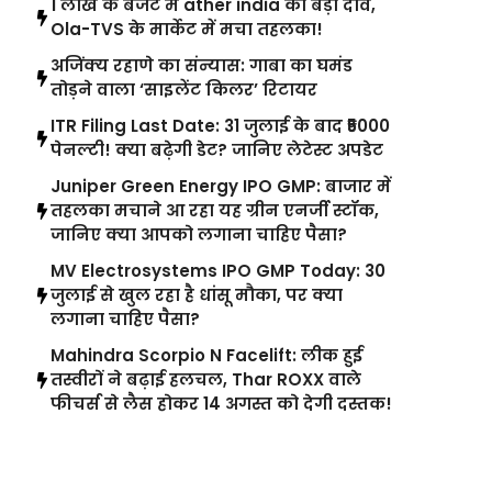
1 लाख के बजट में ather india का बड़ा दांव,
Ola-TVS के मार्केट में मचा तहलका!
अजिंक्य रहाणे का संन्यास: गाबा का घमंड
तोड़ने वाला ‘साइलेंट किलर’ रिटायर
ITR Filing Last Date: 31 जुलाई के बाद ₹5000
पेनल्टी! क्या बढ़ेगी डेट? जानिए लेटेस्ट अपडेट
Juniper Green Energy IPO GMP: बाजार में
तहलका मचाने आ रहा यह ग्रीन एनर्जी स्टॉक,
जानिए क्या आपको लगाना चाहिए पैसा?
MV Electrosystems IPO GMP Today: 30
जुलाई से खुल रहा है धांसू मौका, पर क्या
लगाना चाहिए पैसा?
Mahindra Scorpio N Facelift: लीक हुई
तस्वीरों ने बढ़ाई हलचल, Thar ROXX वाले
फीचर्स से लैस होकर 14 अगस्त को देगी दस्तक!