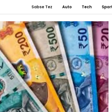
Sabse Tez
Auto
Tech
Spor